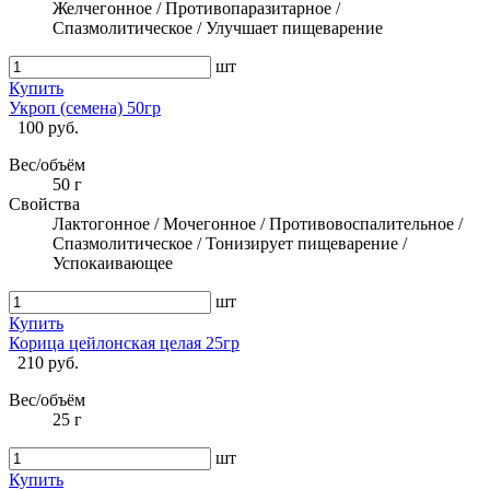
Желчегонное / Противопаразитарное /
Спазмолитическое / Улучшает пищеварение
шт
Купить
Укроп (семена) 50гр
100 руб.
Вес/объём
50 г
Свойства
Лактогонное / Мочегонное / Противовоспалительное /
Спазмолитическое / Тонизирует пищеварение /
Успокаивающее
шт
Купить
Корица цейлонская целая 25гр
210 руб.
Вес/объём
25 г
шт
Купить