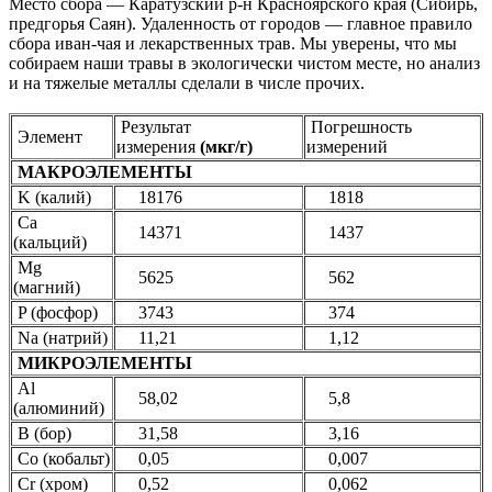
Место сбора — Каратузский р-н Красноярского края (Сибирь,
предгорья Саян). Удаленность от городов — главное правило
сбора иван-чая и лекарственных трав. Мы уверены, что мы
собираем наши травы в экологически чистом месте, но анализ
и на тяжелые металлы сделали в числе прочих.
Результат
Погрешность
Элемент
измерения
(мкг/г)
измерений
МАКРОЭЛЕМЕНТЫ
K (калий)
18176
1818
Ca
14371
1437
(кальций)
Mg
5625
562
(магний)
P (фосфор)
3743
374
Na (натрий)
11,21
1,12
МИКРОЭЛЕМЕНТЫ
Al
58,02
5,8
(алюминий)
B (бор)
31,58
3,16
Co (кобальт)
0,05
0,007
Cr (хром)
0,52
0,062