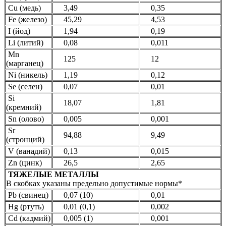
Cu (медь)
3,49
0,35
Fe (железо)
45,29
4,53
I (йод)
1,94
0,19
Li (литий)
0,08
0,011
Mn
125
12
(марганец)
Ni (никель)
1,19
0,12
Se (селен)
0,07
0,01
Si
18,07
1,81
(кремний)
Sn (олово)
0,005
0,001
Sr
94,88
9,49
(стронций)
V (ванадий)
0,13
0,015
Zn (цинк)
26,5
2,65
ТЯЖЕЛЫЕ МЕТАЛЛЫ
В скобках указаны предельно допустимые нормы*
Pb (свинец)
0,07 (10)
0,01
Hg (ртуть)
0,01 (0,1)
0,002
Cd (кадмий)
0,005 (1)
0,001