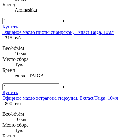
Бренд
Aromashka
шт
Купить
Эфирное масло пихты сибирской, Extract Taiga, 10мл
315 руб.
Вес/объём
10 мл
Место сбора
Тува
Бренд
extract TAIGA
шт
Купить
Эфирное масло эстрагона (тархуна), Extract Taiga, 10мл
800 руб.
Вес/объём
10 мл
Место сбора
Тува
Бренд