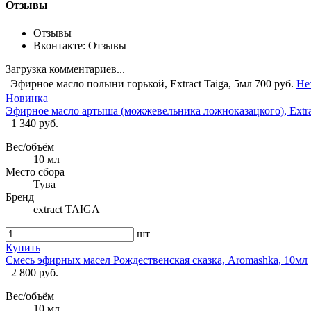
Отзывы
Отзывы
Вконтакте: Отзывы
Загрузка комментариев...
Эфирное масло полыни горькой, Extract Taiga, 5мл
700 руб.
Не
Новинка
Эфирное масло артыша (можжевельника ложноказацкого), Extrac
1 340 руб.
Вес/объём
10 мл
Место сбора
Тува
Бренд
extract TAIGA
шт
Купить
Смесь эфирных масел Рождественская сказка, Aromashka, 10мл
2 800 руб.
Вес/объём
10 мл