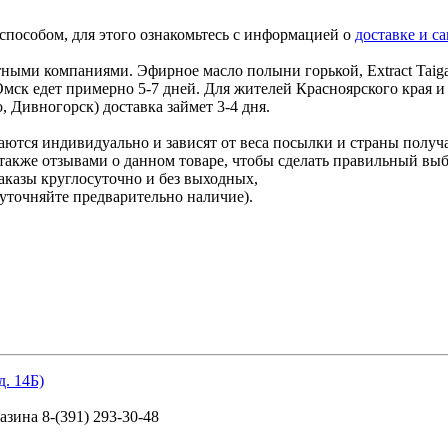
способом, для этого ознакомьтесь с информацией о
доставке и с
ми компаниями. Эфирное масло полыни горькой, Extract Taiga,
Омск едет примерно 5-7 дней. Для жителей Красноярского края 
 Дивногорск) доставка займет 3-4 дня.
ются индивидуально и зависят от веса посылки и страны получ
также отзывами о данном товаре, чтобы сделать правильный выбо
аказы круглосуточно и без выходных,
уточняйте предварительно наличие).
д. 14Б)
.
зина 8-(391) 293-30-48