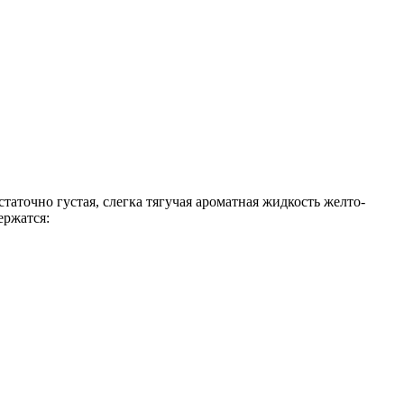
аточно густая, слегка тягучая ароматная жидкость желто-
ержатся: