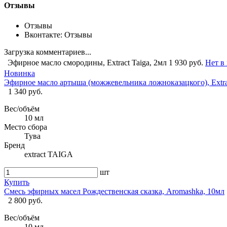
Отзывы
Отзывы
Вконтакте: Отзывы
Загрузка комментариев...
Эфирное масло смородины, Extract Taiga, 2мл
1 930 руб.
Нет в
Новинка
Эфирное масло артыша (можжевельника ложноказацкого), Extrac
1 340 руб.
Вес/объём
10 мл
Место сбора
Тува
Бренд
extract TAIGA
шт
Купить
Смесь эфирных масел Рождественская сказка, Aromashka, 10мл
2 800 руб.
Вес/объём
10 мл