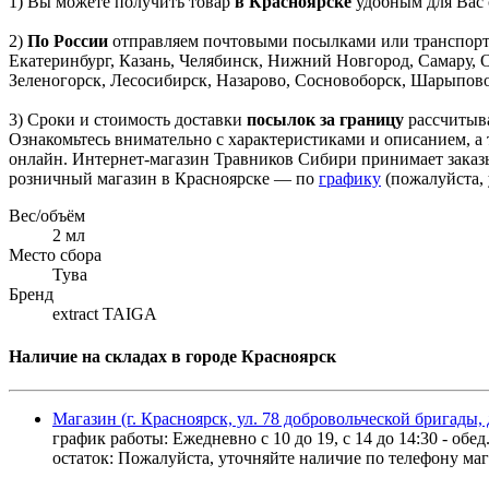
1) Вы можете получить товар
в Красноярске
удобным для Вас 
2)
По России
отправляем почтовыми посылками или транспортны
Екатеринбург, Казань, Челябинск, Нижний Новгород, Самару, 
Зеленогорск, Лесосибирск, Назарово, Сосновоборск, Шарыпово,
3) Сроки и стоимость доставки
посылок за границу
рассчитыва
Ознакомьтесь внимательно с характеристиками и описанием, а 
онлайн. Интернет-магазин Травников Сибири принимает заказ
розничный магазин в Красноярске — по
графику
(пожалуйста, 
Вес/объём
2 мл
Место сбора
Тува
Бренд
extract TAIGA
Наличие на складах в городе Красноярск
Магазин (г. Красноярск, ул. 78 добровольческой бригады, 
график работы: Ежедневно с 10 до 19, с 14 до 14:30 - обед
остаток:
Пожалуйста, уточняйте наличие по телефону мага