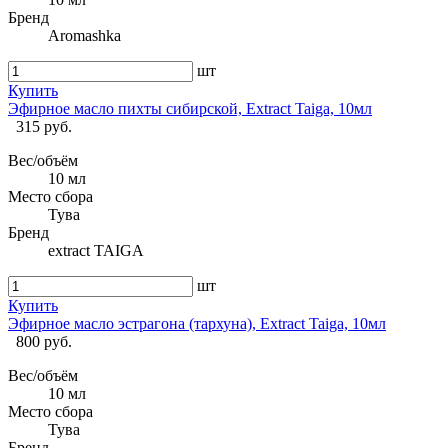
Бренд
Aromashka
шт
Купить
Эфирное масло пихты сибирской, Extract Taiga, 10мл
315 руб.
Вес/объём
10 мл
Место сбора
Тува
Бренд
extract TAIGA
шт
Купить
Эфирное масло эстрагона (тархуна), Extract Taiga, 10мл
800 руб.
Вес/объём
10 мл
Место сбора
Тува
Бренд