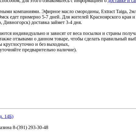
способом, для этого ознакомьтесь с информацией о
доставке и с
ми компаниями. Эфирное масло смородины, Extract Taiga, 2мл 
Омск едет примерно 5-7 дней. Для жителей Красноярского края 
 Дивногорск) доставка займет 3-4 дня.
ются индивидуально и зависят от веса посылки и страны получ
также отзывами о данном товаре, чтобы сделать правильный выбо
ы круглосуточно и без выходных,
уточняйте предварительно наличие).
д. 14Б)
.
зина 8-(391) 293-30-48