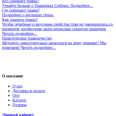
Кто собирает травы?
Узнайте больше о Травниках Сибири. Подробнее...
Где собирают травы?
Подробнее о регионах сбора.
Как хранить травы?
Чтобы лечебные и вкусовые свойства трав не уменьшались со
временем, необходимо знать несколько секретов хранения.
Читать подробнее...
Практическое травничество
Мечтаете самостоятельно запасаться на зиму травами? Мы
поможем! Читать подробнее...
О магазине
О нас
Доставка и оплата
Опт
Каталог
Отзывы
Личный кабинет