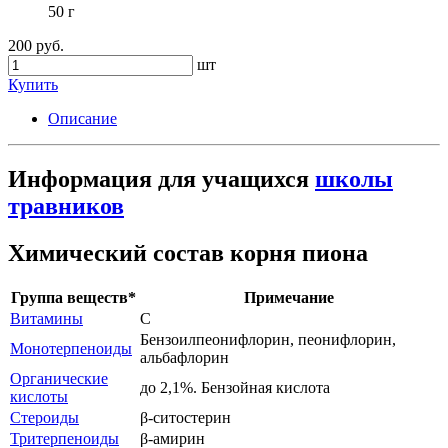
50 г
200 руб.
шт
Купить
Описание
Информация для учащихся
школы
травников
Химический состав корня пиона
Группа веществ*
Примечание
Витамины
С
Бензоилпеонифлорин, пеонифлорин,
Монотерпеноиды
альбафлорин
Органические
до 2,1%. Бензойная кислота
кислоты
Стероиды
β-ситостерин
Тритерпеноиды
β-амирин