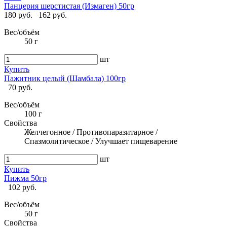
Панцерия шерстистая (Измаген) 50гр
180 руб.
162 руб.
Вес/объём
50 г
шт
Купить
Пажитник целый (Шамбала) 100гр
70 руб.
Вес/объём
100 г
Свойства
Желчегонное / Противопаразитарное /
Спазмолитическое / Улучшает пищеварение
шт
Купить
Пижма 50гр
102 руб.
Вес/объём
50 г
Свойства