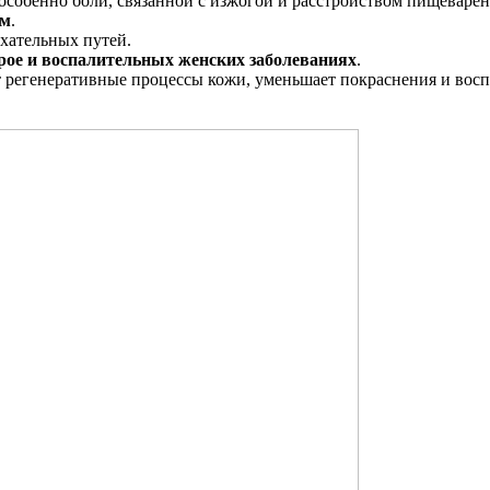
 особенно боли, связанной с изжогой и расстройством пищеваре
ем
.
хательных путей.
рое и воспалительных женских заболеваниях
.
т регенеративные процессы кожи, уменьшает покраснения и вос