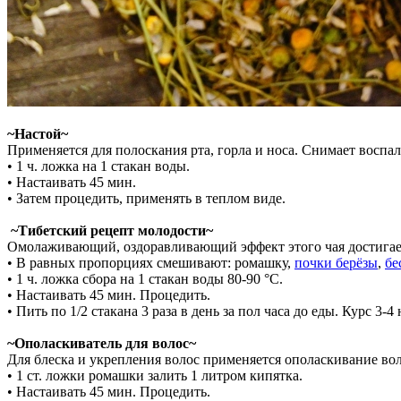
~Настой~
Применяется для полоскания рта, горла и носа. Снимает воспа
• 1 ч. ложка на 1 стакан воды.
• Настаивать 45 мин.
• Затем процедить, применять в теплом виде.
~Тибетский рецепт молодости~
Омолаживающий, оздоравливающий эффект этого чая достигаетс
• В равных пропорциях смешивают: ромашку,
почки берёзы
,
бе
• 1 ч. ложка сбора на 1 стакан воды 80-90 °С.
• Настаивать 45 мин. Процедить.
• Пить по 1/2 стакана 3 раза в день за пол часа до еды. Курс 3-4
~Ополаскиватель для волос~
Для блеска и укрепления волос применяется ополаскивание вол
• 1 ст. ложки ромашки залить 1 литром кипятка.
• Настаивать 45 мин. Процедить.