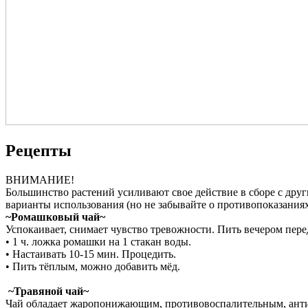
Рецепты
ВНИМАНИЕ!
Большинство растений усиливают свое действие в сборе с дру
варианты использования (но не забывайте о противопоказаниях
~
Ромашковый чай~
Успокаивает, снимает чувство тревожности. Пить вечером пере
• 1 ч. ложка ромашки на 1 стакан воды.
• Настаивать 10-15 мин. Процедить.
• Пить тёплым, можно добавить мёд.
~Травяной чай~
Чай обладает жаропонижающим, противовоспалительным, ант