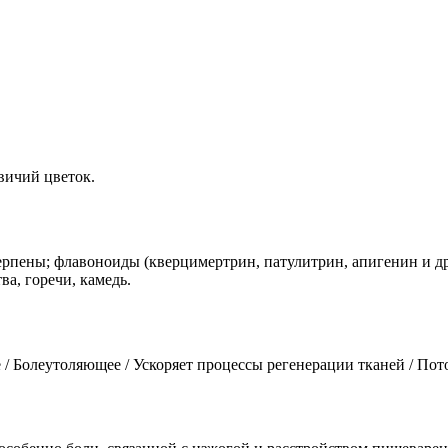
вичий цветок.
рпены; флавоноиды (кверцимертрин, патулитрин, апигенин и др.
ва, горечи, камедь.
/ Болеутоляющее / Ускоряет процессы регенерации тканей / Пот