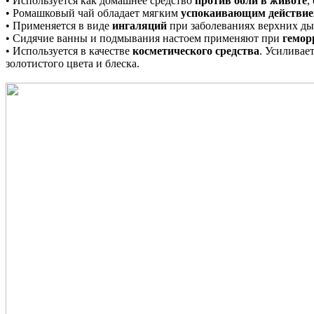
• Используется как домашнее средство
против боли в животе
,
• Ромашковый чай обладает мягким
успокаивающим действи
• Применяется в виде
ингаляций
при заболеваниях верхних ды
• Сидячие ванны и подмывания настоем применяют при
гемор
• Используется в качестве
косметического средства
. Усиливае
золотистого цвета и блеска.