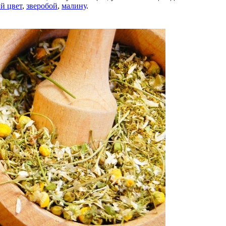
й цвет
,
зверобой
,
малину
.