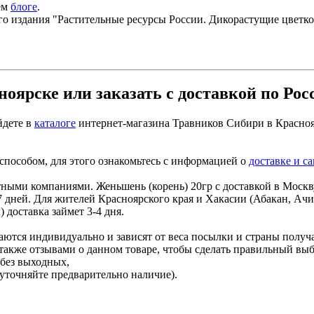
ем
блоге
.
о издания "Растительные ресурсы России. Дикорастущие цветко
оярске или заказать с доставкой по Рос
йдете в
каталоге
интернет-магазина Травников Сибири в Красноя
способом, для этого ознакомьтесь с информацией о
доставке и с
ми компаниями. Женьшень (корень) 20гр с доставкой в Москву,
 дней. Для жителей Красноярского края и Хакасии (Абакан, Ачи
доставка займет 3-4 дня.
ются индивидуально и зависят от веса посылки и страны получ
также отзывами о данном товаре, чтобы сделать правильный выбо
 без выходных,
уточняйте предварительно наличие).