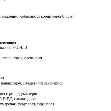
т медленно, собираются корни через 6-8 лет.
имечание
аксаны F,G,H,I,J
 стеариновая, олеиновая
вая
 панаксидол, 10-ацетилпанакситриол
пестерин, даукостерин
C,D,E,F, панаксадиол
умаровая, феруловая, сиреневая