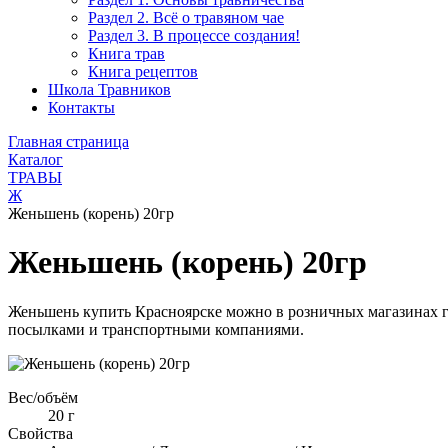
Раздел 2. Всё о травяном чае
Раздел 3. В процессе создания!
Книга трав
Книга рецептов
Школа Травников
Контакты
Главная страница
Каталог
ТРАВЫ
Ж
Женьшень (корень) 20гр
Женьшень (корень) 20гр
Женьшень купить Красноярске можно в розничных магазинах го
посылками и транспортными компаниями.
Вес/объём
20 г
Свойства