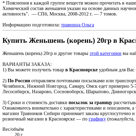
* Пояснения к каждой группе веществ можно прочитать в наш
Химический состав женьшеня указан на основе данных научног
активность". — СПб, Москва, 2008-2012 г. — 7 томов.
Информацию подготовила:
травница Ольга
Купить Женьшень (корень) 20гр в Красн
Женьшень (корень) 20гр и другие товары
этой категории
вы на
ВАРИАНТЫ ЗАКАЗА:
1) Вы можете получить товар
в Красноярске
удобным для Вас 
2)
По России
отправляем почтовыми посылками или транспортны
Челябинск, Нижний Новгород, Самару, Омск едет примерно 5-7
Лесосибирск, Назарово, Сосновоборск, Шарыпово, Дивногорск) 
3) Сроки и стоимость доставки
посылок за границу
рассчитыва
Ознакомьтесь внимательно с характеристиками и описанием, а 
магазин Травников Сибири принимает заказы круглосуточно и
розничный магазин в Красноярске — по
графику
(пожалуйста, 
Вес/объём
20 г