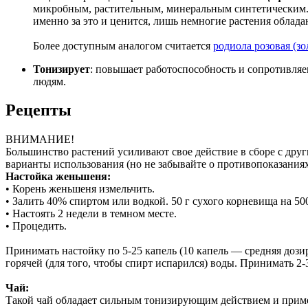
микробным, растительным, минеральным синтетическим. Т.
именно за это и ценится, лишь немногие растения облада
Более доступным аналогом считается
родиола розовая (зо
Тонизирует
: повышает работоспособность и сопротивляе
людям.
Рецепты
ВНИМАНИЕ!
Большинство растений усиливают свое действие в сборе с дру
варианты использования (но не забывайте о противопоказаниях
Настойка женьшеня:
• Корень женьшеня измельчить.
• Залить 40% спиртом или водкой. 50 г сухого корневища на 50
• Настоять 2 недели в темном месте.
• Процедить.
Принимать настойку по 5-25 капель (10 капель — средняя дози
горячей (для того, чтобы спирт испарился) воды. Принимать 2-3 
Чай:
Такой чай обладает сильным тонизирующим действием и приме