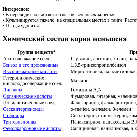
Интересное:
• В переводе с китайского означает «человек-корень».
• Культивируется тяжело, на специальных местах в тайге. Расте
• Плоды ядовиты.
Химический состав корня женьшеня
Группа веществ*
Пр
Азотсодержащие соед.
Глутамин, аргинин, холин, пан
Бензол и его производные
1,3,5-триизопропилбензол
Высшие ж
ирные кислоты
Миристиновая, пальмитиновая,
Гетероциклические
Мальтон
кислородосодержащие соед.
Лигнаны
Гомизины A,N
Органические кислоты
Фумаровая, янтарная, малеино
Полиацетиленовые соед.
Фалькаринол, фалькаринтриол,
Сесквитерпеноиды
α-гвайен, α-элемен, β-элемен
Стероиды
Ситостерин, стигмастерин, кам
Тритерпеноиды
Панаксатриол, панаксозиды B,
Фенолкарбоновые кислоты
Салициловая, ванилиновая, n-к