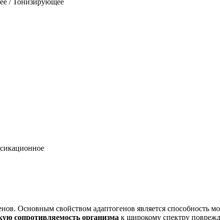
ее / Тонизирующее
ксикационное
енов. Основным свойством адаптогенов является способность 
ую сопротивляемость организма
к широкому спектру поврежда