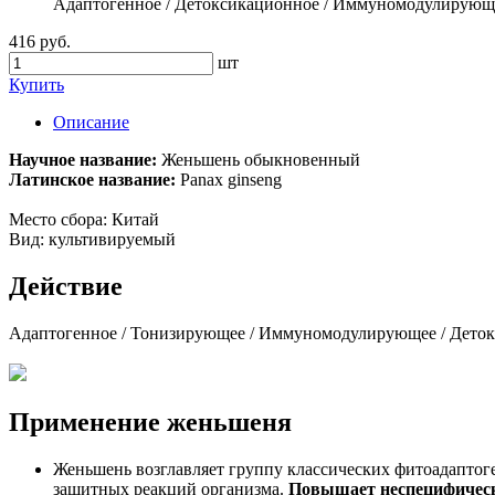
Адаптогенное / Детоксикационное / Иммуномодулирующ
416 руб.
шт
Купить
Описание
Научное название:
Женьшень обыкновенный
Латинское название:
Panax ginseng
Место сбора: Китай
Вид: культивируемый
Действие
Адаптогенное / Тонизирующее / Иммуномодулирующее / Дето
Применение женьшеня
Женьшень возглавляет группу классических фитоадаптог
защитных реакций организма.
Повышает неспецифическ