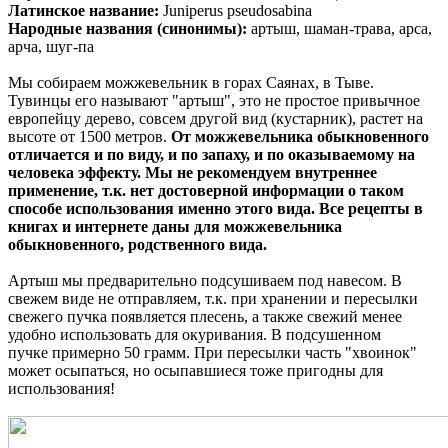
Латинское название:
Juniperus pseudosabina
Народные названия (синонимы):
артыш, шаман-трава, арса,
арча, шуг-па
Мы собираем можжевельник в горах Саянах, в Тыве.
Тувинцы его называют "артыш", это не простое привычное
европейцу дерево, совсем другой вид (кустарник), растет на
высоте от 1500 метров.
От можжевельника обыкновенного
отличается и по виду, и по запаху, и по оказываемому на
человека эффекту. Мы н
е рекомендуем внутреннее
применение, т.к. нет достоверной информации о таком
способе использования именно этого вида. Все рецепты в
книгах и интернете даны для можжевельника
обыкновенного, родственного вида.
Артыш мы предварительно подсушиваем под навесом. В
свежем виде не отправляем, т.к. при хранении и пересылки
свежего пучка появляется плесень, а также свежий менее
удобно использовать для окуривания. В подсушенном
пучке примерно 50 грамм. При пересылки часть "хвоинок"
может осыпаться, но осыпавшиеся тоже пригодны для
использования!