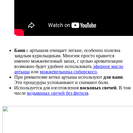
Баня
с артышом очищает легкие, особенно полезна
заядлым курильщикам. Многим просто нравится
именно можжевеловый запах, с целью ароматизации
возможно будет удобнее использовать
эфирное масло
артыша
или
можжевельника сибирского
.
При ревматизме ветки артыша используют
для ванн
.
Эти процедуры успокаивают и снимают боли.
Используется для изготовления
восковых свечей
. В том
числе
ведьминых свечей без фитиля
.