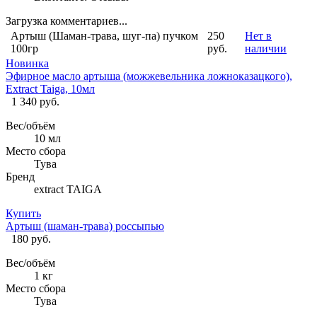
Загрузка комментариев...
Артыш (Шаман-трава, шуг-па) пучком
250
Нет в
100гр
руб.
наличии
Новинка
Эфирное масло артыша (можжевельника ложноказацкого),
Extract Taiga, 10мл
1 340 руб.
Вес/объём
10 мл
Место сбора
Тува
Бренд
extract TAIGA
Купить
Артыш (шаман-трава) россыпью
180 руб.
Вес/объём
1 кг
Место сбора
Тува