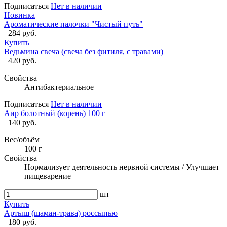
Подписаться
Нет в наличии
Новинка
Ароматические палочки "Чистый путь"
284 руб.
Купить
Ведьмина свеча (свеча без фитиля, с травами)
420 руб.
Свойства
Антибактериальное
Подписаться
Нет в наличии
Аир болотный (корень) 100 г
140 руб.
Вес/объём
100 г
Свойства
Нормализует деятельность нервной системы / Улучшает
пищеварение
шт
Купить
Артыш (шаман-трава) россыпью
180 руб.