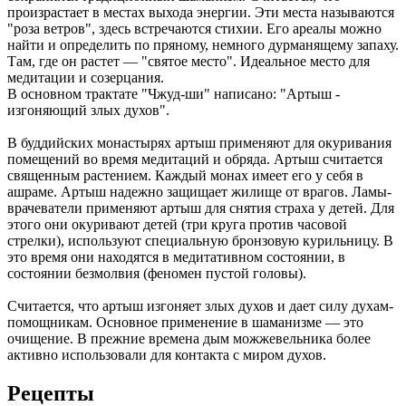
произрастает в местах выхода энергии. Эти места называются
"роза ветров", здесь встречаются стихии. Его ареалы можно
найти и определить по пряному, немного дурманящему запаху.
Там, где он растет — "святое место". Идеальное место для
медитации и созерцания.
В основном трактате "Чжуд-ши" написано: "Артыш -
изгоняющий злых духов".
В буддийских монастырях артыш применяют для окуривания
помещений во время медитаций и обряда. Артыш считается
священным растением. Каждый монах имеет его у себя в
ашраме. Артыш надежно защищает жилище от врагов. Ламы-
врачеватели применяют артыш для снятия страха у детей. Для
этого они окуривают детей (три круга против часовой
стрелки), используют специальную бронзовую курильницу. В
это время они находятся в медитативном состоянии, в
состоянии безмолвия (феномен пустой головы).
Считается, что артыш изгоняет злых духов и дает силу духам-
помощникам. Основное применение в шаманизме — это
очищение. В прежние времена дым можжевельника более
активно использовали для контакта с миром духов.
Рецепты