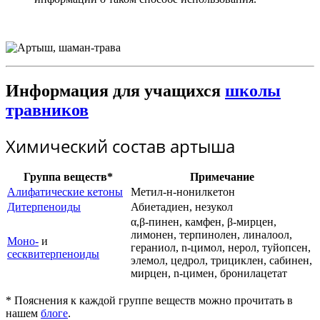
Информация для учащихся
школы
травников
Химический состав артыша
Группа веществ*
Примечание
Алифатические кетоны
Метил-н-нонилкетон
Дитерпеноиды
Абиетадиен, незукол
α,β-пинен, камфен, β-мирцен,
лимонен, терпинолен, линалоол,
Моно-
и
гераниол, n-цимол, нерол, туйопсен,
сесквитерпеноиды
элемол, цедрол, трициклен, сабинен,
мирцен, n-цимен, бронилацетат
* Пояснения к каждой группе веществ можно прочитать в
нашем
блоге
.