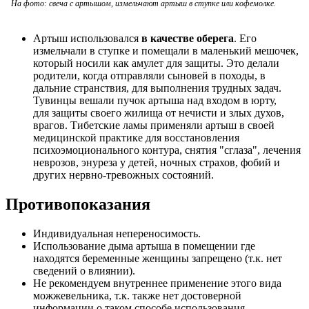
На фото: свеча с артышом, измельчают артыш в ступке или кофемолке.
Артыш использовался
в качестве оберега
. Его
измельчали в ступке и помещали в маленький мешочек,
который носили как амулет для защиты. Это делали
родители, когда отправляли сыновей в походы, в
дальние странствия, для выполнения трудных задач.
Тувинцы вешали пучок артыша над входом в юрту,
для защиты своего жилища от нечисти и злых духов,
врагов. Тибетские ламы применяли артыш в своей
медицинской практике для восстановления
психоэмоционального контура, снятия "сглаза", лечения
неврозов, энуреза у детей, ночных страхов, фобий и
других нервно-тревожных состояний.
Противопоказания
Индивидуальная непереносимость.
Использование дыма артыша в помещении где
находятся беременные женщины запрещено (т.к. нет
сведений о влиянии).
Не рекомендуем внутреннее применение этого вида
можжевельника, т.к. также нет достоверной
информации о таком способе использования.