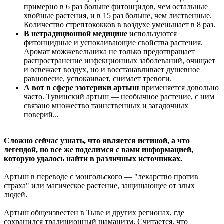
примерно в 6 раз больше фитонцидов, чем остальные
хвойные растения, и в 15 раз больше, чем лиственные.
Количество стрептококков в воздухе уменьшает в 8 раз.
В нетрадиционной медицине
используются
фитонцидные и успокаивающие свойства растения.
Аромат можжевельника не только предотвращает
распространение инфекционных заболеваний, очищает
и освежает воздух, но и восстанавливает душевное
равновесие, успокаивает, снимает тревоги.
А вот
в сфере эзотерики
артыш
применяется довольно
часто. Тувинский артыш — необычное растение, с ним
связано множество таинственных и загадочных
поверий...
Сложно сейчас узнать, что является истиной, а что
легендой, но все же поделимся с вами информацией,
которую удалось найти в различных источниках.
Артыш в переводе с монгольского — "лекарство против
страха" или магическое растение, защищающее от злых
людей.
Артыш общеизвестен в Тыве и других регионах, где
сохранился традиционный шаманизм. Считается, что