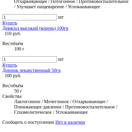
Отхаркивающее / Потогонное / Противовоспалительное
/ Улучшает пищеварение / Успокаивающее
шт
Купить
Девясил высокий (корень) 100гр
110 руб.
Вес/объём
100 г
шт
Купить
Донник лекарственный 50гр
100 руб.
Вес/объём
50 г
Свойства
Лактогонное / Мочегонное / Отхаркивающее /
Понижающее давление / Противовоспалительное /
Спазмолитическое / Успокаивающее
Сообщить о поступлении
Нет в наличии