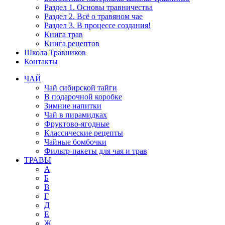
Раздел 1. Основы травничества
Раздел 2. Всё о травяном чае
Раздел 3. В процессе создания!
Книга трав
Книга рецептов
Школа Травников
Контакты
ЧАЙ
Чай сибирской тайги
В подарочной коробке
Зимние напитки
Чай в пирамидках
Фруктово-ягодные
Классические рецепты
Чайные бомбочки
Фильтр-пакеты для чая и трав
ТРАВЫ
А
Б
В
Г
Д
Е
Ж