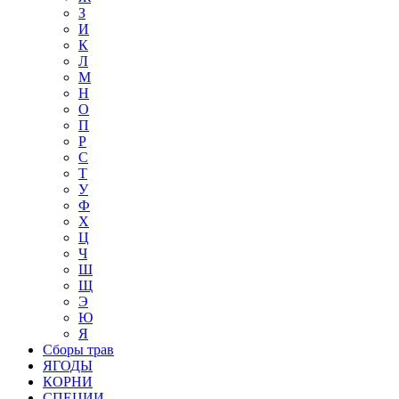
З
И
К
Л
М
Н
О
П
Р
С
Т
У
Ф
Х
Ц
Ч
Ш
Щ
Э
Ю
Я
Сборы трав
ЯГОДЫ
КОРНИ
СПЕЦИИ