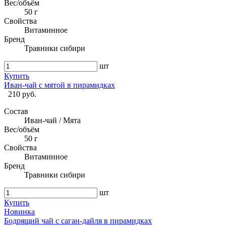
Вес/объём
50 г
Свойства
Витаминное
Бренд
Травники сибири
шт
Купить
Иван-чай с мятой в пирамидках
210 руб.
Состав
Иван-чай / Мята
Вес/объём
50 г
Свойства
Витаминное
Бренд
Травники сибири
шт
Купить
Новинка
Бодрящий чай с саган-дайля в пирамидках