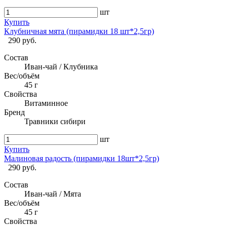
шт
Купить
Клубничная мята (пирамидки 18 шт*2,5гр)
290 руб.
Состав
Иван-чай / Клубника
Вес/объём
45 г
Свойства
Витаминное
Бренд
Травники сибири
шт
Купить
Малиновая радость (пирамидки 18шт*2,5гр)
290 руб.
Состав
Иван-чай / Мята
Вес/объём
45 г
Свойства