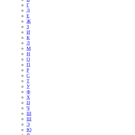
Г
Д
Е
Ж
З
И
К
Л
М
Н
О
П
Р
С
Т
У
Ф
Х
Ц
Ч
Ш
Щ
Э
Ю