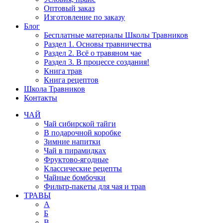
Оптовый заказ
Изготовление по заказу
Блог
Бесплатные материалы Школы Травников
Раздел 1. Основы травничества
Раздел 2. Всё о травяном чае
Раздел 3. В процессе создания!
Книга трав
Книга рецептов
Школа Травников
Контакты
ЧАЙ
Чай сибирской тайги
В подарочной коробке
Зимние напитки
Чай в пирамидках
Фруктово-ягодные
Классические рецепты
Чайные бомбочки
Фильтр-пакеты для чая и трав
ТРАВЫ
А
Б
В