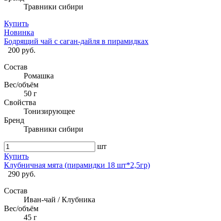
Травники сибири
Купить
Новинка
Бодрящий чай с саган-дайля в пирамидках
200 руб.
Состав
Ромашка
Вес/объём
50 г
Свойства
Тонизирующее
Бренд
Травники сибири
шт
Купить
Клубничная мята (пирамидки 18 шт*2,5гр)
290 руб.
Состав
Иван-чай / Клубника
Вес/объём
45 г