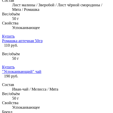
Состав
Лист малины / Зверобой / Лист чёрной смородины /
Мята / Ромашка
Вес/объём
50 г
Свойства
Успокаивающее
Купить
Ромашка аптечная 50гр
110 руб.
Вес/объём
50 г
Купить
"Успокаивающий" чай
190 руб.
Состав
Иван-чай / Мелисса / Мята
Вес/объём
50 г
Свойства
Успокаивающее
Бренд