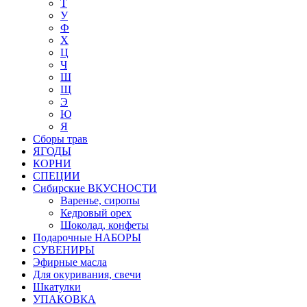
Т
У
Ф
Х
Ц
Ч
Ш
Щ
Э
Ю
Я
Сборы трав
ЯГОДЫ
КОРНИ
СПЕЦИИ
Сибирские ВКУСНОСТИ
Варенье, сиропы
Кедровый орех
Шоколад, конфеты
Подарочные НАБОРЫ
СУВЕНИРЫ
Эфирные масла
Для окуривания, свечи
Шкатулки
УПАКОВКА