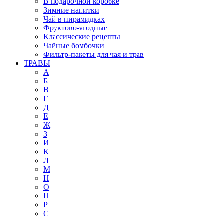
В подарочной коробке
Зимние напитки
Чай в пирамидках
Фруктово-ягодные
Классические рецепты
Чайные бомбочки
Фильтр-пакеты для чая и трав
ТРАВЫ
А
Б
В
Г
Д
Е
Ж
З
И
К
Л
М
Н
О
П
Р
С