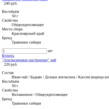
240 руб.
Вес/объём
50 г
Свойства
Общеукрепляющее
Место сбора
Красноярский край
Бренд
Травники сибири
шт
Купить
"Апельсиновое настроение" чай
220 руб.
Состав
Иван-чай / Бадьян / Дольки апельсина / Кассия (корица ки
Вес/объём
50 г
Свойства
Витаминное / Общеукрепляющее
Бренд
Травники сибири